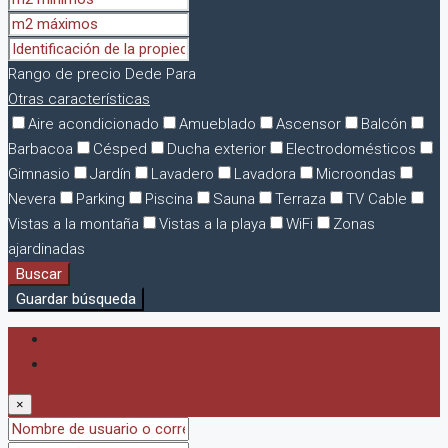
Rango de precio
Dede
Para
Otras características
Aire acondicionado
Amueblado
Ascensor
Balcón
Barbacoa
Césped
Ducha exterior
Electrodomésticos
Gimnasio
Jardín
Lavadero
Lavadora
Microondas
Nevera
Parking
Piscina
Sauna
Terraza
TV Cable
Vistas a la montaña
Vistas a la playa
WiFi
Zonas
ajardinadas
Buscar
Guardar búsqueda
Iniciar sesión
Registro
×