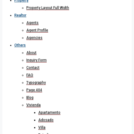
Property
Property Layout Full Width
Realtor
Agents
Agent Profile
Agencies
Others
About
Inquiry Form
Contact
FAQ
Typography
Page 404
Blog
Vivienda
Apartamento
Adosado
Villa