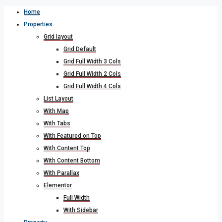
Home
Properties
Grid layout
Grid Default
Grid Full Width 3 Cols
Grid Full Width 2 Cols
Grid Full Width 4 Cols
List Layout
With Map
With Tabs
With Featured on Top
With Content Top
With Content Bottom
With Parallax
Elementor
Full Width
With Sidebar