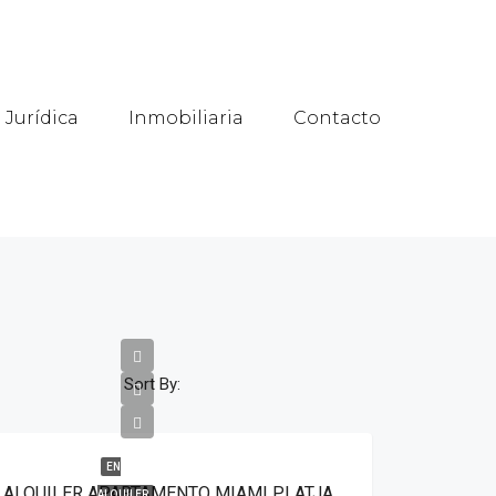
 Jurídica
Inmobiliaria
Contacto
Sort By:
EN
ALQUILER APARTAMENTO MIAMI PLATJA (MM-THOMAS)
ALQUILER