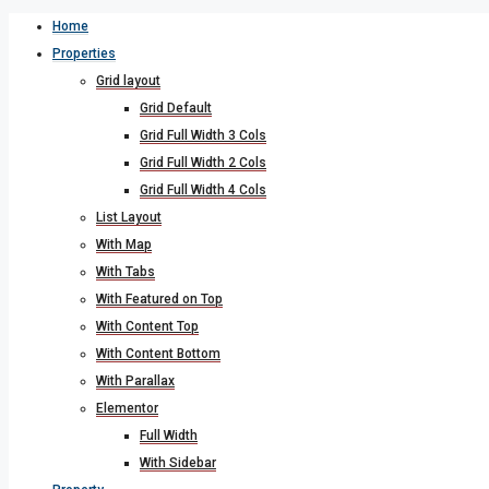
Home
Properties
Grid layout
Grid Default
Grid Full Width 3 Cols
Grid Full Width 2 Cols
Grid Full Width 4 Cols
List Layout
With Map
With Tabs
With Featured on Top
With Content Top
With Content Bottom
With Parallax
Elementor
Full Width
With Sidebar