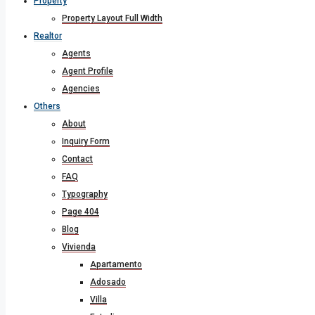
Property
Property Layout Full Width
Realtor
Agents
Agent Profile
Agencies
Others
About
Inquiry Form
Contact
FAQ
Typography
Page 404
Blog
Vivienda
Apartamento
Adosado
Villa