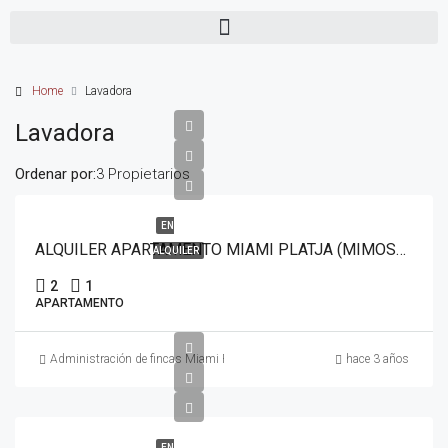
Home
Lavadora
Lavadora
Ordenar por:
3 Propietarios
EN
ALQUILER APARTAMENTO MIAMI PLATJA (MIMOSAS-ANITA)
ALQUILER
2
1
APARTAMENTO
Administración de fincas Miami Platja
hace 3 años
EN