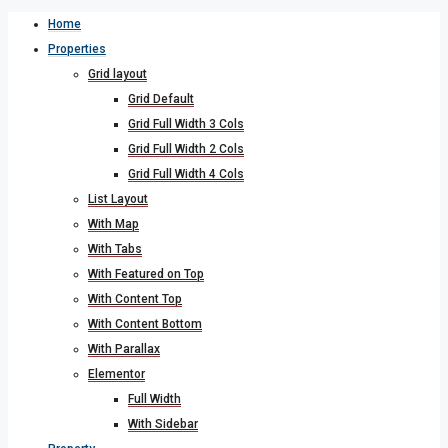
Home
Properties
Grid layout
Grid Default
Grid Full Width 3 Cols
Grid Full Width 2 Cols
Grid Full Width 4 Cols
List Layout
With Map
With Tabs
With Featured on Top
With Content Top
With Content Bottom
With Parallax
Elementor
Full Width
With Sidebar