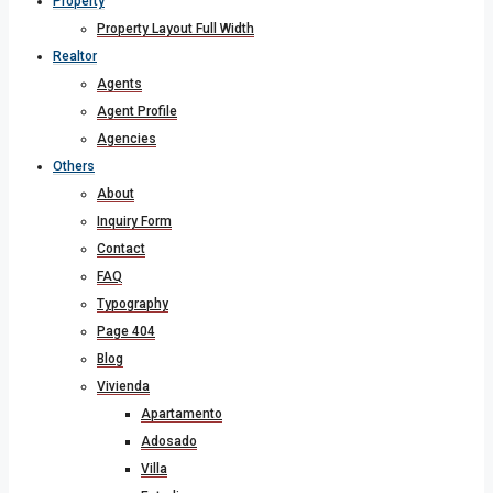
Property
Property Layout Full Width
Realtor
Agents
Agent Profile
Agencies
Others
About
Inquiry Form
Contact
FAQ
Typography
Page 404
Blog
Vivienda
Apartamento
Adosado
Villa